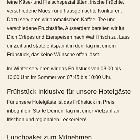
feine Käse- und Fleischspezialitäten, frische Früchte,
verschiedene Müesli und hausgemachte Konfitüren.
Dazu servieren wir aromatischen Kaffee, Tee und
verschiedene Fruchtsäfte. Ausserdem bereiten wir für
Dich Crêpes und Eierspeisen nach Wahl frisch zu. Lass
dir Zeit und starte entspannt in den Tag mit einem
Frühstück, das keine Wünsche offen lässt.
Im Winter servieren wir das Frühstück von 08:00 bis
10:00 Uhr, im Sommer von 07:45 bis 10:00 Uhr.
Frühstück inklusive für unsere Hotelgäste
Was möchtest Du buchen?
Für unsere Hotelgäste ist das Frühstück im Preis
Wir haben Hotelzimmer für 1-4
inbegriffen. Starte Deinen Tag mit einer Vielzahl an
Gäste
frischen und regionalen Leckereien!
Lunchpaket zum Mitnehmen
Hotelzimmer