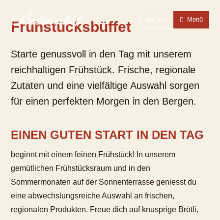
Zur Startseite
Zur Hauptnavigation
Zur Suche
Zum Hauptinhalt
Zum Fussbereich
Zur einfachen Sprache wechseln
Buchen
Menü
Frühstücksbüffet
Starte genussvoll in den Tag mit unserem
reichhaltigen Frühstück. Frische, regionale
Zutaten und eine vielfältige Auswahl sorgen
für einen perfekten Morgen in den Bergen.
EINEN GUTEN START IN DEN TAG
beginnt mit einem feinen Frühstück! In unserem
gemütlichen Frühstücksraum und in den
Sommermonaten auf der Sonnenterrasse geniesst du
eine abwechslungsreiche Auswahl an frischen,
regionalen Produkten. Freue dich auf knusprige Brötli,