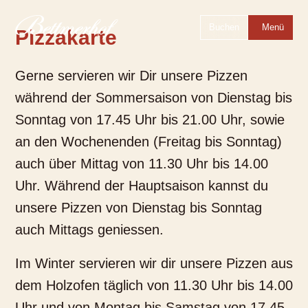
Zur Startseite
Zur Hauptnavigation
Zur Suche
Zum Hauptinhalt
Zum Fussbereich
Zur einfachen Sprache wechseln
Buchen
Menü
Pizzakarte
Gerne servieren wir Dir unsere Pizzen
während der Sommersaison von Dienstag bis
Sonntag von 17.45 Uhr bis 21.00 Uhr, sowie
an den Wochenenden (Freitag bis Sonntag)
auch über Mittag von 11.30 Uhr bis 14.00
Uhr. Während der Hauptsaison kannst du
unsere Pizzen von Dienstag bis Sonntag
auch Mittags geniessen.
Im Winter servieren wir dir unsere Pizzen aus
dem Holzofen täglich von 11.30 Uhr bis 14.00
Uhr und von Montag bis Samstag von 17.45