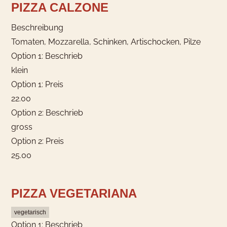
PIZZA CALZONE
Beschreibung
Tomaten, Mozzarella, Schinken, Artischocken, Pilze
Option 1: Beschrieb
klein
Option 1: Preis
22.00
Was möchtest Du buchen?
Option 2: Beschrieb
gross
Wir haben Hotelzimmer für 1-4
Option 2: Preis
Gäste
25.00
Hotelzimmer
PIZZA VEGETARIANA
vegetarisch
Option 1: Beschrieb