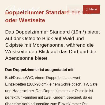
Zur Startseite
Zur Hauptnavigation
Zur Suche
Zum Hauptinhalt
Zum Fussbereich
Zur einfachen Sprache wechseln
Buchen
Menü
Doppelzimmer Standard zur Ost-
oder Westseite
Das Doppelzimmer Standard (19m²) bietet
auf der Ostseite Blick auf Wald und
Skipiste mit Morgensonne, während die
Westseite den Blick auf das Dorf und die
Abendsonne bietet.
Das Doppelzimmer ist ausgestattet mit
Bad/Dusche/WC, einem Doppelbett aus zwei
Einzelbetten (200x90 cm), einem Schreibtisch, TV, Safe
und Haartrockner. Das Doppelzimmer zur Ostseite ist
perfekt für Familien mit zwei Kindern geeignet, da es
über eine Verbindungstüre zum Einzelzimmer Ost