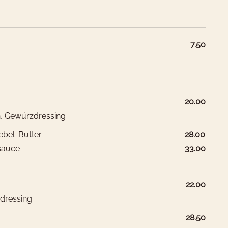
7.50
20.00
as möchtest Du buchen?
n, Gewürzdressing
ebel-Butter
28.00
r haben Hotelzimmer für 1-4
isauce
33.00
äste
22.00
zdressing
Hotelzimmer
28.50