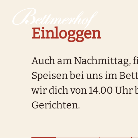
Zur Startseite
Zur Hauptnavigation
Zur Suche
Zum Hauptinhalt
Zum Fussbereich
Zur einfachen Sprache wechseln
Einloggen
Auch am Nachmittag, f
Speisen bei uns im Be
wir dich von 14.00 Uhr 
Gerichten.