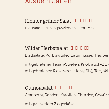
Aus dem Garten
Kleiner grüner Salat
Blattsalat, Frühlingszwiebeln, Croûtons
Wilder Herbstsalat
W
Blattsalate, Kürbiswürfel, Baumnüsse, Traube
mit gebratenen Fasan-Streifen, Knoblauch-Zwi
Wi
mit gebratenen Riesenkrevetten (5Stk), Teriyak
G
Quinoasalat
Cranberry, Randen, Karotten, Pistazien, Gewür
mit gratiniertem Ziegenkäse