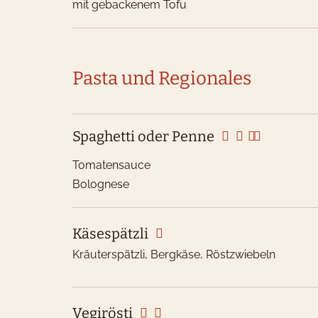
mit gebackenem Tofu
Pasta und Regionales
Spaghetti oder Penne
Tomatensauce
Bolognese
Käsespätzli
Kräuterspätzli, Bergkäse, Röstzwiebeln
Vegirösti