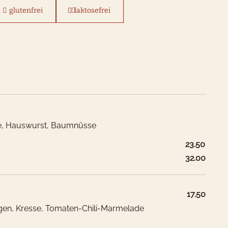
glutenfrei
laktosefrei
se, Hauswurst, Baumnüsse
23.50
32.00
17.50
gen, Kresse, Tomaten-Chili-Marmelade