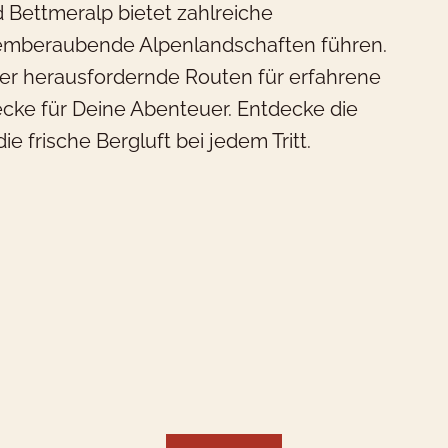
 Bettmeralp bietet zahlreiche
temberaubende Alpenlandschaften führen.
oder herausfordernde Routen für erfahrene
trecke für Deine Abenteuer. Entdecke die
e frische Bergluft bei jedem Tritt.
as möchtest Du buchen?
r haben Hotelzimmer für 1-4
äste
Hotelzimmer