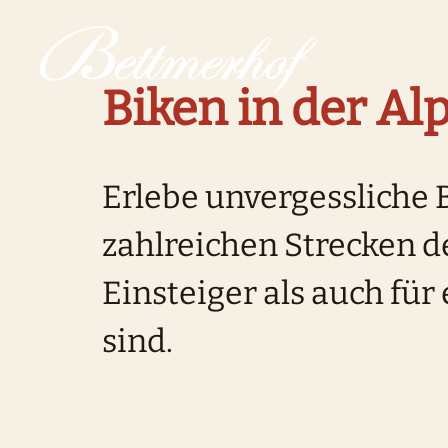
Zur Startseite
Zur Hauptnavigation
Zur Suche
Zum Hauptinhalt
Zum Fussbereich
Zur einfachen Sprache wechseln
Biken in der Al
Erlebe unvergessliche 
zahlreichen Strecken de
Einsteiger als auch für
sind.